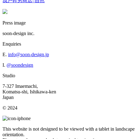
我戸幹男商店–自然
Press image
soon-design inc.
Enquiries
E.
info@soon-design.jp
I.
@soondesign
Studio
7-327 Imaemachi,
Komatsu-shi, Ishikawa-ken
Japan
© 2024
This website is not designed to be viewed with a tablet in landscape
orientation.